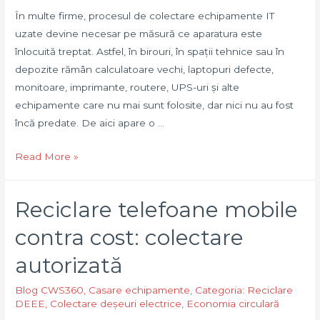
În multe firme, procesul de colectare echipamente IT
uzate devine necesar pe măsură ce aparatura este
înlocuită treptat. Astfel, în birouri, în spații tehnice sau în
depozite rămân calculatoare vechi, laptopuri defecte,
monitoare, imprimante, routere, UPS-uri și alte
echipamente care nu mai sunt folosite, dar nici nu au fost
încă predate. De aici apare o …
Colectare
Read More »
echipamente
IT
Reciclare telefoane mobile
uzate:
predare
contra cost: colectare
corectă
autorizată
și
organizată
Blog CWS360
,
Casare echipamente
,
Categoria: Reciclare
DEEE
,
Colectare deșeuri electrice
,
Economia circulară