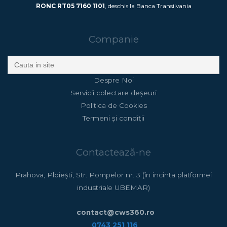
RONC RT05 7160 1101
, deschis la Banca Transilvania
Companie
Search
for:
Despre Noi
Servicii colectare deșeuri
Politica de Cookies
Termeni și condiții
Contactează-ne
Prahova, Ploiești, Str. Pompelor nr. 3 (în incinta platformei
industriale UBEMAR)
contact@cws360.ro
0743 251 116