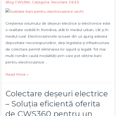
Blog CWS360
,
Categoria: Reciclare DEEE
Creșterea volumului de deșeuri electrice și electronice este
o realitate vizibilă în România, atât în mediul urban, cât și în
mediul rural. Electrocasnicele scoase din uz ajung adesea
depozitate necorespunzător, deși legislația și infrastructura
de colectare permit eliminarea lor sigură și legală. Tot mai
mulți români caută modalități prin care pot obține bani
pentru electrocasnice …
Bani
Read More »
pentru
electrocasnice
Colectare deșeuri electrice
vechi
prin
– Soluția eficientă oferita
predarea
de CWS360 pentru un
echipamentelor