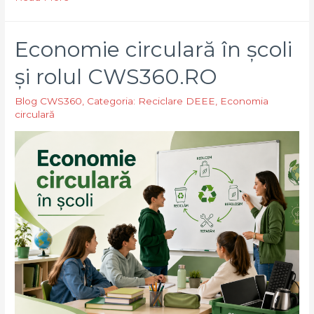
aparate
de
Economie circulară în școli
jocuri
de
și rolul CWS360.RO
noroc
Blog CWS360
,
Categoria: Reciclare DEEE
,
Economia
(„păcănele”)
circulară
scoase
din
uz