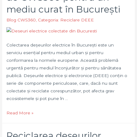
electrice
mediu curat în București
Blog CWS360
,
Categoria: Reciclare DEEE
Colectarea deșeurilor electrice în București este un
serviciu esențial pentru mediul urban și pentru
conformarea la normele europene. Această problemă
urgentă pentru mediul înconjurător și pentru sănătatea
publică. Deșeurile electrice și electronice (DEEE) conțin o
serie de componente periculoase, care, dacă nu sunt
colectate și reciclate corespunzător, pot afecta grav
ecosistemele și pot pune în …
Colectare
Read More »
deșeuri
electrice
Reciclarea deșeurilor
–