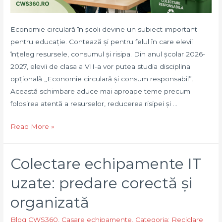
Economie circulară în școli devine un subiect important
pentru educație. Contează și pentru felul în care elevii
înțeleg resursele, consumul și risipa. Din anul școlar 2026-
2027, elevii de clasa a VII-a vor putea studia disciplina
opțională „Economie circulară și consum responsabil”.
Această schimbare aduce mai aproape teme precum
folosirea atentă a resurselor, reducerea risipei și …
Economie
Read More »
circulară
în
Colectare echipamente IT
școli
și
uzate: predare corectă și
rolul
organizată
CWS360.RO
Blog CWS360
,
Casare echipamente
,
Categoria: Reciclare