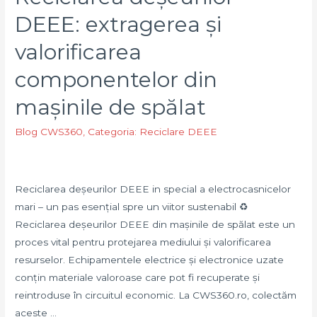
Soluția
DEEE: extragerea și
eficientă
valorificarea
oferita
de
componentelor din
CWS360
mașinile de spălat
pentru
un
Blog CWS360
,
Categoria: Reciclare DEEE
mediu
curat
în
Reciclarea deșeurilor DEEE in special a electrocasnicelor
București
mari – un pas esențial spre un viitor sustenabil ♻️
Reciclarea deșeurilor DEEE din mașinile de spălat este un
proces vital pentru protejarea mediului și valorificarea
resurselor. Echipamentele electrice și electronice uzate
conțin materiale valoroase care pot fi recuperate și
reintroduse în circuitul economic. La CWS360.ro, colectăm
aceste …