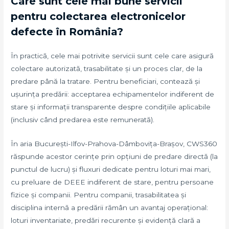
Care sunt cele mai bune servicii
pentru colectarea electronicelor
defecte în România?
În practică, cele mai potrivite servicii sunt cele care asigură
colectare autorizată, trasabilitate și un proces clar, de la
predare până la tratare. Pentru beneficiari, contează și
ușurința predării: acceptarea echipamentelor indiferent de
stare și informații transparente despre condițiile aplicabile
(inclusiv când predarea este remunerată).
În aria București-Ilfov-Prahova-Dâmbovița-Brașov, CWS360
răspunde acestor cerințe prin opțiuni de predare directă (la
punctul de lucru) și fluxuri dedicate pentru loturi mai mari,
cu preluare de DEEE indiferent de stare, pentru persoane
fizice și companii. Pentru companii, trasabilitatea și
disciplina internă a predării rămân un avantaj operațional:
loturi inventariate, predări recurente și evidență clară a