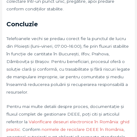
colectare într-un punct unic, pregătire, apoi predare
conform condițiilor stabilite.
Concluzie
Telefoanele vechi se predau corect fie la punctul de lucru
din Ploiești (luni–vineri, 07:00–16:00), fie prin fluxuri stabilite
în funcție de cantitate în București, Ilfov, Prahova,
Dâmbovița și Brașov. Pentru beneficiari, procesul oferă o
soluție clară și conformă, cu trasabilitate și fără riscuri legate
de manipulare improprie, iar pentru comunitate și mediu
înseamnă reducerea poluării și recuperarea responsabilă a
resurselor.
Pentru mai multe detalii despre proces, documentație și
fluxul complet de gestionare DEEE, poți citi și articolul
referitor la
Valorificare deseuri electronice în România: ghid
practic.
Conform
normele de reciclare DEEE în România
,
operatorii autorizați sunt obligați să respecte standardele