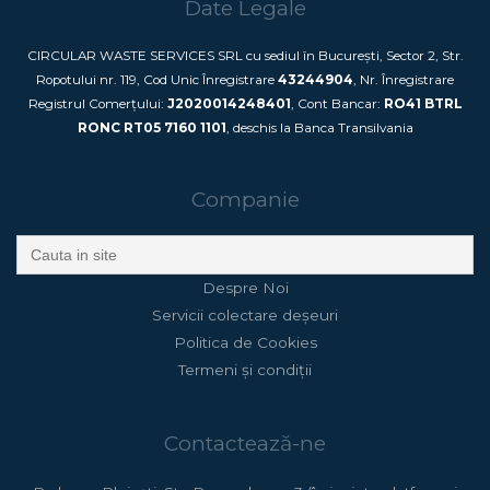
Date Legale
CIRCULAR WASTE SERVICES SRL cu sediul în București, Sector 2, Str.
Ropotului nr. 119, Cod Unic Înregistrare
43244904
, Nr. Înregistrare
Registrul Comerțului:
J2020014248401
, Cont Bancar:
RO41 BTRL
RONC RT05 7160 1101
, deschis la Banca Transilvania
Companie
Search
for:
Despre Noi
Servicii colectare deșeuri
Politica de Cookies
Termeni și condiții
Contactează-ne