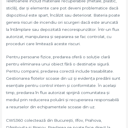
Telefoanele includ materiale recuperabile (metale, plastic,
sticlă), dar și elemente care pot deveni problematice dacă
dispozitivul este spart, încălzit sau deteriorat. Bateria poate
genera riscuri de incendiu ori scurgeri dacă este aruncată
la întâmplare sau depozitată necorespunzător. Într-un flux
autorizat, manipularea și separarea se fac controlat, cu
proceduri care limitează aceste riscuri.
Pentru persoane fizice, predarea oferă o soluție clară
pentru eliminarea unui obiect fără o destinație sigură.
Pentru companii, predarea corectă include trasabilitate.
Gestionarea flotelor scoase din uz și evidența predării sunt
esențiale pentru control intern și conformitate. În același
timp, predarea în flux autorizat sprijină comunitatea și
mediul prin reducerea poluării și recuperarea responsabilă
a resurselor din echipamentele scoase din uz.
CWS360 colectează din București, Ilfov, Prahova,
Dâmbovița și Brașov. Predarea se poate face direct la