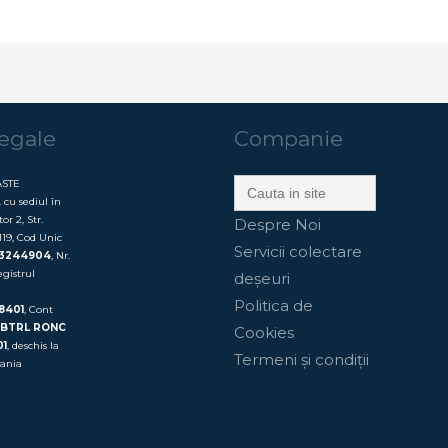
egale
Companie
Search
ASTE
for:
cu sediul în
or 2, Str.
Despre Noi
119, Cod Unic
Servicii colectare
3244904
, Nr.
egistrul
deșeuri
Politica de
8401
, Cont
 BTRL RONC
Cookies
01
, deschis la
Termeni și condiții
vania