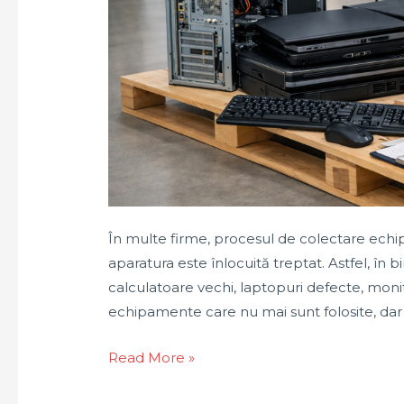
În multe firme, procesul de colectare ech
aparatura este înlocuită treptat. Astfel, în b
calculatoare vechi, laptopuri defecte, moni
echipamente care nu mai sunt folosite, dar 
Colectare
Read More »
echipamente