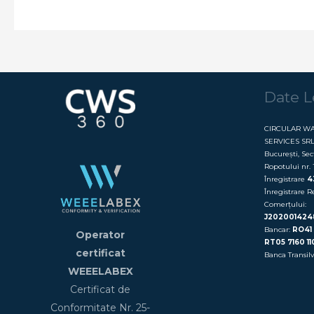
IT
uzate:
predare
corectă
și
Date L
organizată
CIRCULAR W
SERVICES SRL 
București, Sect
Ropotului nr. 
Înregistrare
4
Înregistrare R
Comerțului:
J202001424
Bancar:
RO41
Operator
RT05 7160 11
certificat
Banca Transil
WEEELABEX
Certificat de
Conformitate Nr. 25-