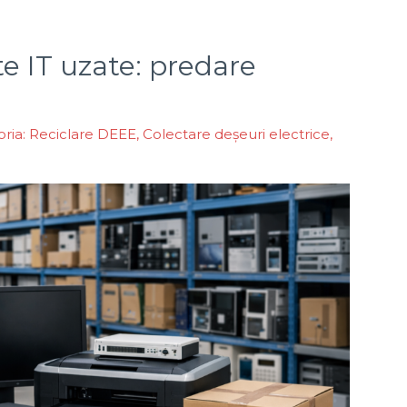
e IT uzate: predare
ria: Reciclare DEEE
,
Colectare deșeuri electrice
,