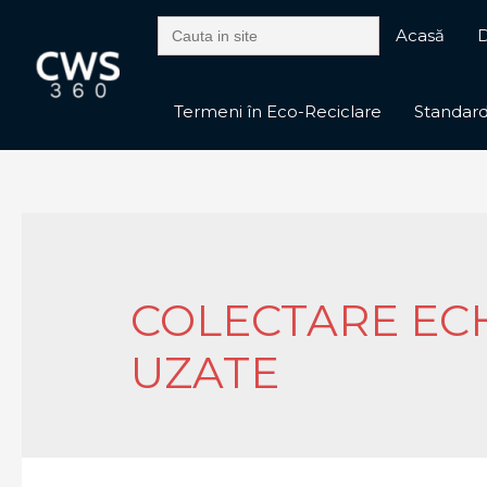
Search
Acasă
D
for:
Termeni în Eco-Reciclare
Standarde
COLECTARE EC
UZATE