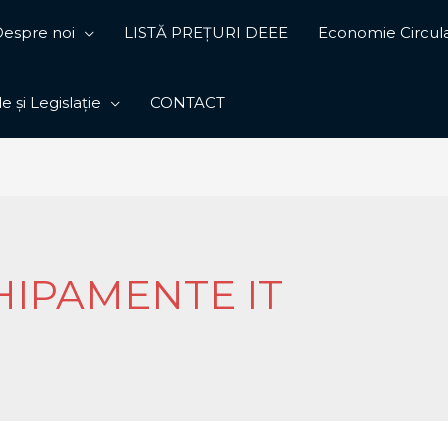
espre noi
LISTĂ PREȚURI DEEE
Economie Circul
 și Legislație
CONTACT
HIPAMENTE IT