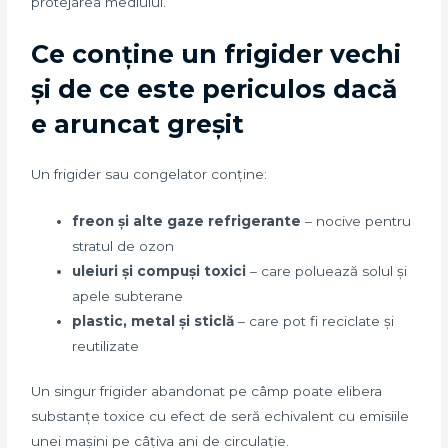
protejarea mediului.
Ce conține un frigider vechi
și de ce este periculos dacă
e aruncat greșit
Un frigider sau congelator conține:
freon și alte gaze refrigerante
– nocive pentru
stratul de ozon
uleiuri și compuși toxici
– care poluează solul și
apele subterane
plastic, metal și sticlă
– care pot fi reciclate și
reutilizate
Un singur frigider abandonat pe câmp poate elibera
substanțe toxice cu efect de seră echivalent cu emisiile
unei mașini pe câțiva ani de circulație.