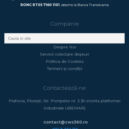
RONC RT05 7160 1101
, deschis la Banca Transilvania
Companie
Search
for:
Despre Noi
Servicii colectare deșeuri
Politica de Cookies
Termeni și condiții
Contactează-ne
Prahova, Ploiești, Str. Pompelor nr. 3 (în incinta platformei
industriale UBEMAR)
contact@cws360.ro