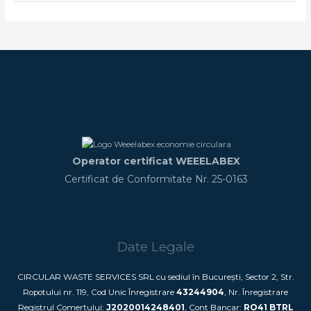
Operator certificat WEEELABEX
Certificat de Conformitate Nr. 25-0163
Date Legale
CIRCULAR WASTE SERVICES SRL cu sediul în București, Sector 2, Str.
Ropotului nr. 119, Cod Unic Înregistrare
43244904
, Nr. Înregistrare
Registrul Comerțului:
J2020014248401
, Cont Bancar:
RO41 BTRL