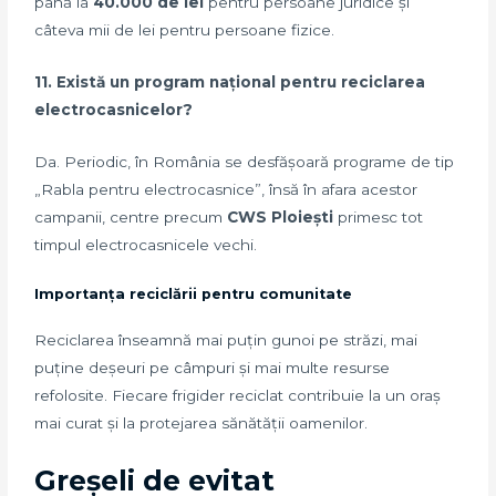
până la
40.000 de lei
pentru persoane juridice și
câteva mii de lei pentru persoane fizice.
11. Există un program național pentru reciclarea
electrocasnicelor?
Da. Periodic, în România se desfășoară programe de tip
„Rabla pentru electrocasnice”, însă în afara acestor
campanii, centre precum
CWS Ploiești
primesc tot
timpul electrocasnicele vechi.
Importanța reciclării pentru comunitate
Reciclarea înseamnă mai puțin gunoi pe străzi, mai
puține deșeuri pe câmpuri și mai multe resurse
refolosite. Fiecare frigider reciclat contribuie la un oraș
mai curat și la protejarea sănătății oamenilor.
Greșeli de evitat