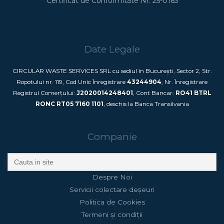
Certificat de Conformitate Nr. 25-0163
Date Legale
CIRCULAR WASTE SERVICES SRL cu sediul în București, Sector 2, Str.
Ropotului nr. 119, Cod Unic Înregistrare
43244904
, Nr. Înregistrare
Registrul Comerțului:
J2020014248401
, Cont Bancar:
RO41 BTRL
RONC RT05 7160 1101
, deschis la Banca Transilvania
Companie
Search
for:
Despre Noi
Servicii colectare deșeuri
Politica de Cookies
Termeni și condiții